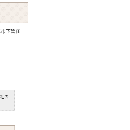
鹿市下箕田
ズ社の