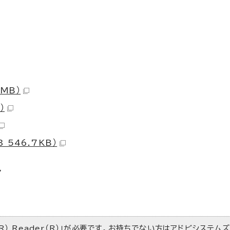
MB）
）
546.7KB）
マ
R） Reader（R）」が必要です。お持ちでない方は
アドビシステム