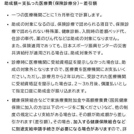
助成額＝支払った医療費（保険診療分）－差引額
一つの医療機関ごとに1カ月単位で計算します。
助成の対象になるのは、保険診療で認められる項目で、保険診
療で認められない特殊薬、健康診断、入院時の差額ベッド代、
住診の車代、薬のびん代などは助成の対象になりません。
また、保険適用であっても、日本スポーツ振興センターの災害
共済給付が適用される場合は、助成対象外です。
診療時に医療機関に受給資格証を提示しなかった場合は、助
成の対象外となりますので、医療費を医療機関にお支払いく
ださい。ただし、診療月から2年以内に、受診された医療機関
に受給資格証を提示した場合は、2～3カ月後、償還払いとし
て指定口座に助成金が振り込まれます。
健康保険組合などで家族療養附加金や高額療養費（国民健康
保険に加入の方は以下のページをご覧ください）など、他の制
度の規定により支給がある場合は、その額が助成額から差し
引かれます（差引額）。その場合、
加入する健康保険組合など
に別途支給申請手続きが必要になる場合があります
ので、詳