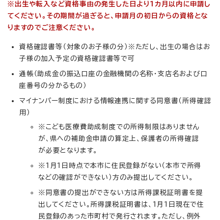
※出生や転入など資格事由の発生した日より1カ月以内に申請し
てください。その期間が過ぎると、申請月の初日からの資格とな
りますのでご注意ください。
資格確認書等（対象のお子様の分）※ただし、出生の場合はお
子様の加入予定の資格確認書等で可
通帳（助成金の振込口座の金融機関の名称・支店名および口
座番号の分かるもの）
マイナンバー制度における情報連携に関する同意書（所得確認
用）
※こども医療費助成制度での所得制限はありません
が、県への補助金申請の算定上、保護者の所得確認
が必要となります。
※1月1日時点で本市に住民登録がない（本市で所得
などの確認ができない）方のみ提出してください。
※同意書の提出ができない方は所得課税証明書を提
出してください。所得課税証明書は、1月1日現在で住
民登録のあった市町村で発行されます。ただし、例外