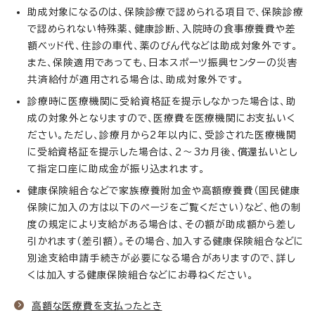
助成対象になるのは、保険診療で認められる項目で、保険診療
で認められない特殊薬、健康診断、入院時の食事療養費や差
額ベッド代、住診の車代、薬のびん代などは助成対象外です。
また、保険適用であっても、日本スポーツ振興センターの災害
共済給付が適用される場合は、助成対象外です。
診療時に医療機関に受給資格証を提示しなかった場合は、助
成の対象外となりますので、医療費を医療機関にお支払いく
ださい。ただし、診療月から2年以内に、受診された医療機関
に受給資格証を提示した場合は、2～3カ月後、償還払いとし
て指定口座に助成金が振り込まれます。
健康保険組合などで家族療養附加金や高額療養費（国民健康
保険に加入の方は以下のページをご覧ください）など、他の制
度の規定により支給がある場合は、その額が助成額から差し
引かれます（差引額）。その場合、加入する健康保険組合などに
別途支給申請手続きが必要になる場合がありますので、詳し
くは加入する健康保険組合などにお尋ねください。
高額な医療費を支払ったとき