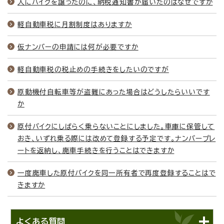
人にバイクを譲ったのに、納税通知書が届いたのはなぜですか
軽自動車税に月割制度はありますか
仮ナンバーの申請には何が必要ですか
軽自動車税の税止めの手続きをしたいのですが
原動機付自転車等が盗難にあった場合はどうしたらいいです
か
原付バイクにしばらく乗らないことにしました。車庫に保管して
おき、いずれ乗る際には改めて登録する予定です。ナンバープレ
ートを返納し、廃車手続きを行うことはできますか
一度廃車した原付バイクを同一所有者で再度登録することはで
きますか
よくある質問