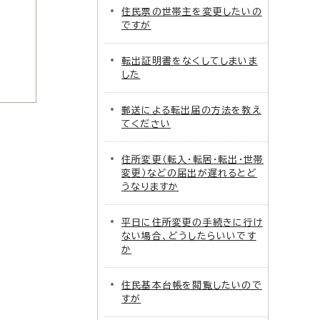
住民票の世帯主を変更したいの
ですが
転出証明書をなくしてしまいま
した
郵送による転出届の方法を教え
てください
住所変更（転入・転居・転出・世帯
変更）などの届出が遅れるとど
うなりますか
平日に住所変更の手続きに行け
ない場合、どうしたらいいです
か
住民基本台帳を閲覧したいので
すが