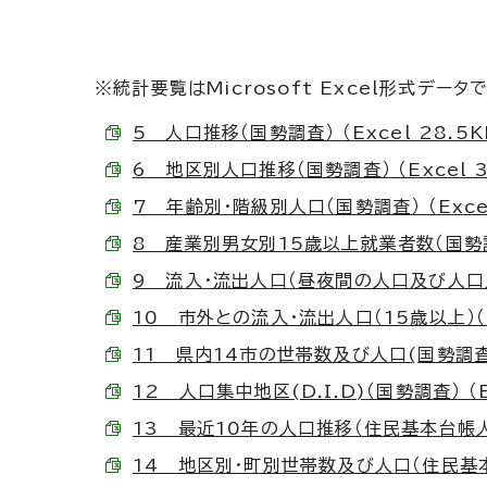
※統計要覧はMicrosoft Excel形式データ
5 人口推移（国勢調査） （Excel 28.5K
6 地区別人口推移（国勢調査） （Excel 3
7 年齢別・階級別人口（国勢調査） （Excel
8 産業別男女別15歳以上就業者数（国勢調査）
9 流入・流出人口（昼夜間の人口及び人口比率）
10 市外との流入・流出人口（15歳以上）（国勢
11 県内14市の世帯数及び人口(国勢調査） （
12 人口集中地区(D.I.D)（国勢調査） （Ex
13 最近10年の人口推移（住民基本台帳人口）
14 地区別・町別世帯数及び人口（住民基本台帳