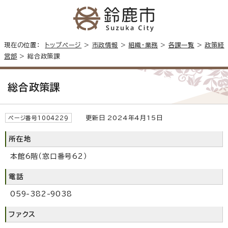
現在の位置：
トップページ
>
市政情報
>
組織・業務
>
各課一覧
>
政策経
営部
> 総合政策課
総合政策課
更新日 2024年4月15日
ページ番号1004229
所在地
本館6階（窓口番号62）
電話
059-382-9038
ファクス