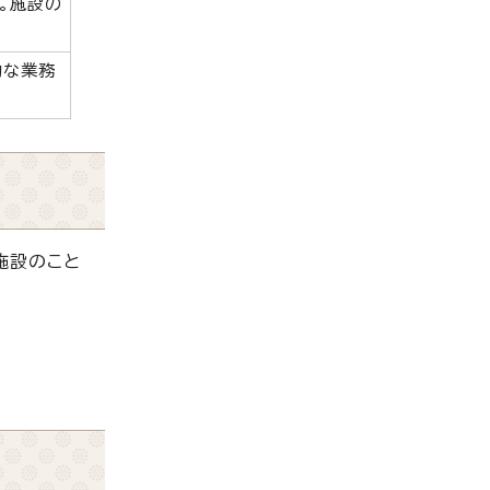
。施設の
的な業務
施設のこと