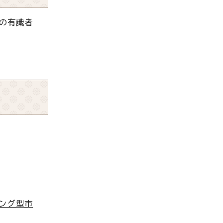
の有識者
ィング型市