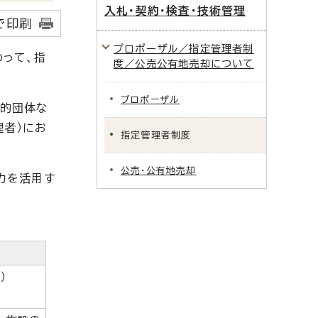
入札・契約・検査・技術管理
で印刷
プロポーザル／指定管理者制
って、指
度／公売公有地売却について
プロポーザル
共的団体な
理者）にお
指定管理者制度
公売・公有地売却
力を活用す
）