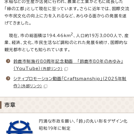
水稲などの生産が活発に行われ、農業と工業がともに成長した
「緑の工都」として現在に至っています。さらに近年では、国際交流
や市民文化の向上に力を入れるなど、あらゆる面からの発展を遂
げてきました。
2
現在、市の総面積は194.46km
、人口約19万3,000人で、産
業、経済、文化、市民生活など調和のとれた発展を続け、国際的な
観光都市としても知られています。
鈴鹿市制施行80周年記念動画 「鈴鹿市80年のあゆみ」
（YouTube）
（外部リンク）
シティプロモーション動画「Craftsmanship」（2025年制
作）
（外部リンク）
市章
円満な市政を願い、「鈴」の丸い形をデザイン化
昭和19年に制定