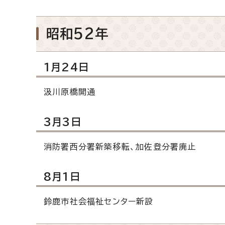
昭和52年
1月24日
汲川原橋開通
3月3日
消防署西分署新築移転、加佐登分署廃止
8月1日
鈴鹿市社会福祉センター新設