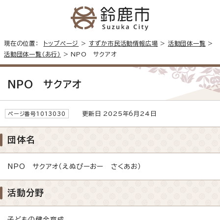
現在の位置：
トップページ
>
すずか市民活動情報広場
>
活動団体一覧
>
活動団体一覧（あ行）
> NPO サクアオ
NPO サクアオ
更新日 2025年6月24日
ページ番号1013030
団体名
NPO サクアオ（えぬぴーおー さくあお）
活動分野
子どもの健全育成