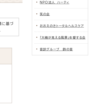
NPO法人 ハーティ
笑の会
請に基づ
おおえのきトータルヘルスケア
。
「大楠が見える風景」を愛する会
音訳グループ 鈴の音