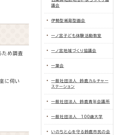
議会
伊勢型紙彫型画会
一ノ宮子ども体験活動教室
一ノ宮地域づくり協議会
るため調査
一葉会
講座に伺い
一般社団法人 鈴鹿カルチャー
ステーション
一般社団法人 鈴鹿青年会議所
一般社団法人 100歳大学
いのちと心を守る鈴鹿市民の会