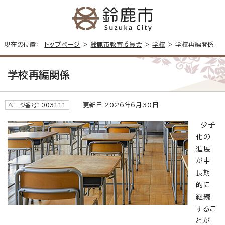
現在の位置：
トップページ
>
鈴鹿市教育委員会
>
学校
> 学校再編関係
学校再編関係
更新日 2026年6月30日
ページ番号1003111
少子
化の
進展
が中
長期
的に
継続
するこ
とが