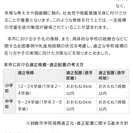
なく、
多様な考え方や価値観に触れ、社会性や規範意識を身に付けさせ
ることが重要となります。このような教育を行う上では、一定規模
の児童生徒の集団が確保されていることが望まれます。
本市における少子化の推移、また、具体的な学校の統廃合などに
関する全国事例や先進地視察の状況を考慮し、適正な学校規模の
在り方やその実現に向けた方策などを取りまとめました。
本市における適正規模・適正配置の考え方
適正規模
適正配置（通学
適正配置（通学
距離）
時間）
小学
12～24学級（1学年2～
おおむね4km
おおむね1時間
校
4学級）
以内
以内
中学
9～24学級（1学年3～8
おおむね6km
おおむね1時間
校
学級）
以内
以内
※鈴鹿市学校規模適正化・適正配置に関する基本方針