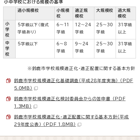
小中学校における規模の基準
過小規模校
小規模
適正規
大規模校
過大規
校
模校
模校
小
5学級以下（複式
6～11
12～24
25～30
31学級
学
学級あり）
学級
学級
学級
以上
校
中
5学級以下
6～8
9～24
25～30
31学級
学
学級
学級
学級
以上
校
※鈴鹿市学校規模適正化・適正配置に関する基本方針
鈴鹿市学校規模適正化基礎調査（平成28年度実施） （PDF
5.0MB）
鈴鹿市学校規模適正化検討委員会からの答申書 （PDF
1.3MB）
鈴鹿市学校規模適正化・適正配置に関する基本方針（平成
29年度公表） （PDF 1.8MB）