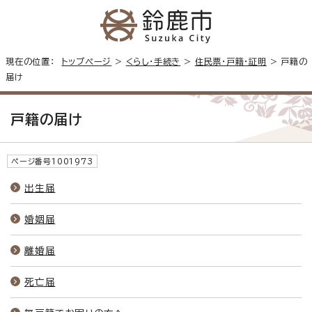
現在の位置：
トップページ
>
くらし・手続き
>
住民票・戸籍・証明
> 戸籍の
届け
戸籍の届け
ページ番号1001973
出生届
婚姻届
離婚届
死亡届