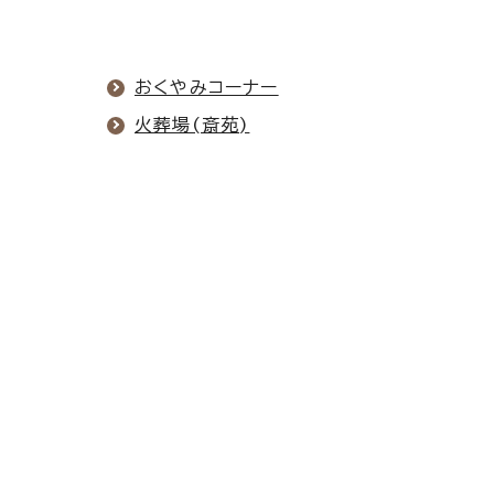
おくやみコーナー
火葬場(斎苑)