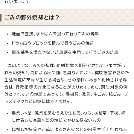
行いましょう。
ごみの野外焼却とは？
地面で直接、または穴を掘って行うごみの焼却
ドラム缶やブロックを積んで行うごみの焼却
構造基準を満たさない焼却炉を使用して行うごみの焼却
次のようなごみの焼却は、罰則対象の例外とされていますが、こ
れらの焼却行為による灰や煙、悪臭などにより、健康被害を含めた
生活環境に支障が生じる場合や、その恐れがあると判断される場
合は、行政指導の対象になることがあります。また、罰則対象の例
外とされている焼却であっても、農機具、漁具、生ごみ、紙ごみ、プ
ラスチックなどの焼却はできません。
農業、林業、漁業を営むうえで生じる、わら、あぜ草、下枝、網
に付着した海藻などの焼却でやむを得ないもの
伐採した枝葉や刈草によるたき火などの日常生活上行われる