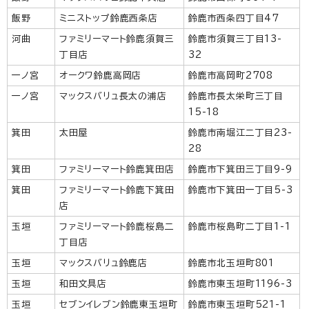
飯野
ミニストップ鈴鹿西条店
鈴鹿市西条四丁目47
河曲
ファミリーマート鈴鹿須賀三
鈴鹿市須賀三丁目13-
丁目店
32
一ノ宮
オークワ鈴鹿高岡店
鈴鹿市高岡町2708
一ノ宮
マックスバリュ長太の浦店
鈴鹿市長太栄町三丁目
15-18
箕田
太田屋
鈴鹿市南堀江二丁目23-
28
箕田
ファミリーマート鈴鹿箕田店
鈴鹿市下箕田三丁目9-9
箕田
ファミリーマート鈴鹿下箕田
鈴鹿市下箕田一丁目5-3
店
玉垣
ファミリーマート鈴鹿桜島二
鈴鹿市桜島町二丁目1-1
丁目店
玉垣
マックスバリュ鈴鹿店
鈴鹿市北玉垣町801
玉垣
和田文具店
鈴鹿市東玉垣町1196-3
玉垣
セブンイレブン鈴鹿東玉垣町
鈴鹿市東玉垣町521-1