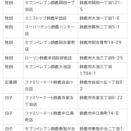
牧田
セブンイレブン鈴鹿岡田一丁
鈴鹿市岡田一丁目121-
目店
5
牧田
ミニストップ鈴鹿平田店
鈴鹿市大池一丁目1-8
牧田
スーパーサンシ鈴鹿ハンター
鈴鹿市算所二丁目5-1
店
牧田
セブンイレブン鈴鹿阿古曽町
鈴鹿市阿古曽町14-29
店
牧田
ローソン鈴鹿本田技研前店
鈴鹿市大池三丁目9-25
牧田
セブンイレブン鈴鹿大池店
鈴鹿市大池三丁目
1784-1
石薬師
ファミリーマート鈴鹿自由ヶ
鈴鹿市自由ヶ丘一丁目8-
丘店
2
白子
ファミリーマート鈴鹿寺家五
鈴鹿市寺家五丁目8-22
丁目店
白子
ファミリーマート鈴鹿中江島
鈴鹿市中江島町14-8
町店
白子
セブンイレブン鈴鹿東旭が丘
鈴鹿市東旭が丘二丁目1-