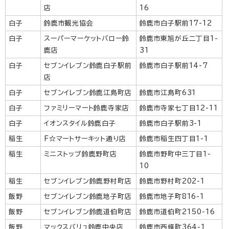
店
16
白子
鈴鹿市観光協会
鈴鹿市白子駅前17-12
白子
スーパーマーケットバロー鈴
鈴鹿市東旭が丘二丁目1-
鹿店
31
白子
セブンイレブン鈴鹿白子駅前
鈴鹿市白子駅前14-7
店
白子
セブンイレブン鈴鹿江島町店
鈴鹿市江島町631
白子
ファミリーマート鈴鹿寺家店
鈴鹿市寺家七丁目12-11
白子
イオンスタイル鈴鹿白子
鈴鹿市白子駅前3-1
稲生
F☆マートサーキット通り店
鈴鹿市稲生四丁目1-1
稲生
ミニストップ鈴鹿野町店
鈴鹿市野町中三丁目1-
10
稲生
セブンイレブン鈴鹿野村町店
鈴鹿市野村町202-1
飯野
セブンイレブン鈴鹿地子町店
鈴鹿市地子町816-1
飯野
セブンイレブン鈴鹿道伯町店
鈴鹿市道伯町2150-16
飯野
マックスバリュ鈴鹿中央店
鈴鹿市西條町364-1