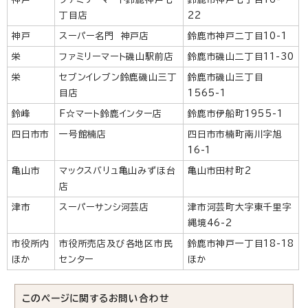
丁目店
22
神戸
スーパー名門 神戸店
鈴鹿市神戸二丁目10-1
栄
ファミリーマート磯山駅前店
鈴鹿市磯山二丁目11-30
栄
セブンイレブン鈴鹿磯山三丁
鈴鹿市磯山三丁目
目店
1565-1
鈴峰
F☆マート鈴鹿インター店
鈴鹿市伊船町1955-1
四日市市
一号館楠店
四日市市楠町南川字旭
16-1
亀山市
マックスバリュ亀山みずほ台
亀山市田村町2
店
津市
スーパーサンシ河芸店
津市河芸町大字東千里字
縄境46-2
市役所内
市役所売店及び各地区市民
鈴鹿市神戸一丁目18-18
ほか
センター
ほか
このページに関する
お問い合わせ