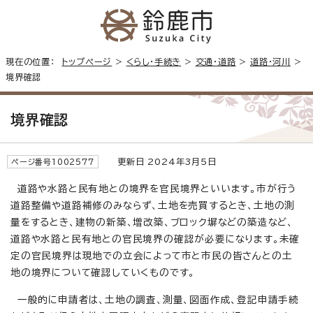
現在の位置：
トップページ
>
くらし・手続き
>
交通・道路
>
道路・河川
>
境界確認
境界確認
更新日 2024年3月5日
ページ番号1002577
道路や水路と民有地との境界を官民境界といいます。市が行う
道路整備や道路補修のみならず、土地を売買するとき、土地の測
量をするとき、建物の新築、増改築、ブロック塀などの築造など、
道路や水路と民有地との官民境界の確認が必要になります。未確
定の官民境界は現地での立会によって市と市民の皆さんとの土
地の境界について確認していくものです。
一般的に申請者は、土地の調査、測量、図面作成、登記申請手続