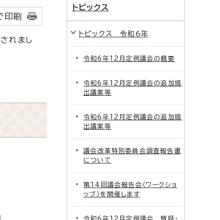
トピックス
で印刷
トピックス 令和6年
出されまし
令和6年12月定例議会の概要
令和6年12月定例議会の追加提
出議案等
令和6年12月定例議会の追加提
出議案等
議会改革特別委員会調査報告書
について
第14回議会報告会（ワークショ
ップ）を開催します
令和6年12月定例議会 質疑・