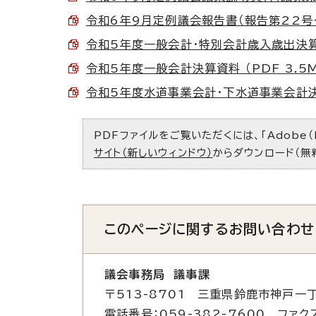
令和6年9月定例議会報告書（報告第22号～第
令和5年度一般会計・特別会計歳入歳出決算書 
令和5年度一般会計決算資料 （PDF 3.5M
令和5年度水道事業会計・下水道事業会計決算書
PDFファイルをご覧いただくには、「Adobe（
サイト（新しいウィンドウ）
からダウンロード（無
このページに関する
お問い合わせ
議会事務局 議事課
〒513-8701 三重県鈴鹿市神戸一丁
電話番号：059-382-7600 ファクス