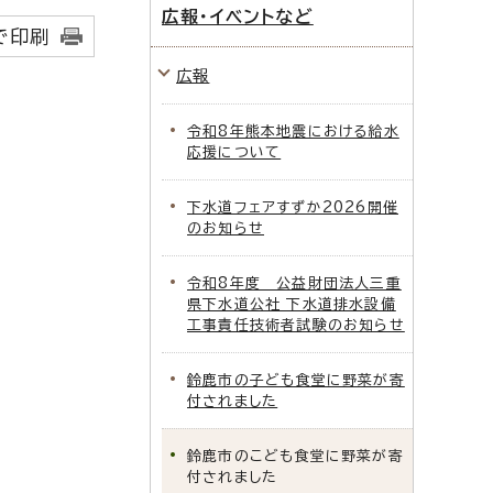
広報・イベントなど
で印刷
広報
令和8年熊本地震における給水
応援について
下水道フェアすずか2026開催
のお知らせ
令和8年度 公益財団法人三重
県下水道公社 下水道排水設備
工事責任技術者試験のお知らせ
鈴鹿市の子ども食堂に野菜が寄
付されました
鈴鹿市のこども食堂に野菜が寄
付されました