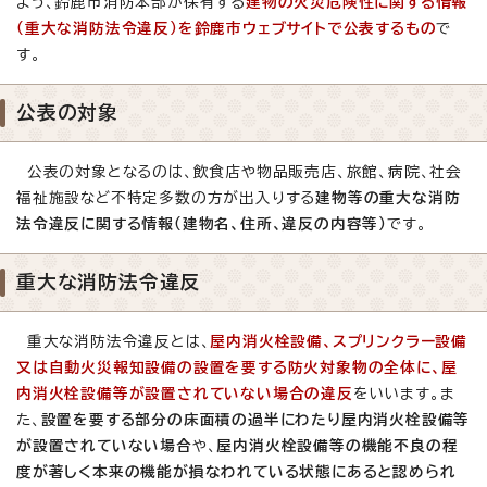
よう、鈴鹿市消防本部が保有する
建物の火災危険性に関する情報
（重大な消防法令違反）を鈴鹿市ウェブサイトで公表するもの
で
す。
公表の対象
公表の対象となるのは、飲食店や物品販売店、旅館、病院、社会
福祉施設など不特定多数の方が出入りする
建物等の重大な消防
法令違反に関する情報（建物名、住所、違反の内容等）
です。
重大な消防法令違反
重大な消防法令違反とは、
屋内消火栓設備、スプリンクラー設備
又は自動火災報知設備の設置を要する防火対象物の全体に、屋
内消火栓設備等が設置されていない場合の違反
をいいます。ま
た、
設置を要する部分の床面積の過半にわたり屋内消火栓設備等
が設置されていない場合
や、
屋内消火栓設備等の機能不良の程
度が著しく本来の機能が損なわれている状態にあると認められ