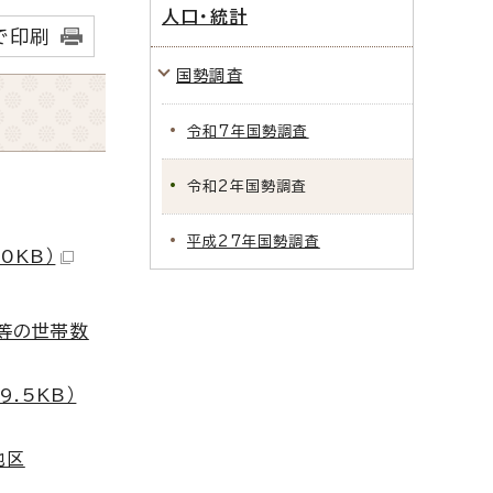
人口・統計
で印刷
国勢調査
令和7年国勢調査
令和2年国勢調査
平成27年国勢調査
0KB）
設等の世帯数
.5KB）
地区