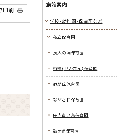
施設案内
で印刷
学校・幼稚園・保育所など
私立保育園
長太の浦保育園
栴檀(せんだん)保育園
旭が丘保育園
ながさわ保育園
庄内青い鳥保育園
鼓ヶ浦保育園