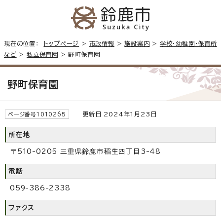
現在の位置：
トップページ
>
市政情報
>
施設案内
>
学校・幼稚園・保育所
など
>
私立保育園
> 野町保育園
野町保育園
更新日 2024年1月23日
ページ番号1010265
所在地
〒510-0205 三重県鈴鹿市稲生四丁目3-48
電話
059-386-2338
ファクス