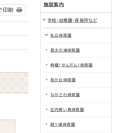
施設案内
で印刷
学校・幼稚園・保育所など
私立保育園
長太の浦保育園
栴檀(せんだん)保育園
旭が丘保育園
ながさわ保育園
庄内青い鳥保育園
鼓ヶ浦保育園