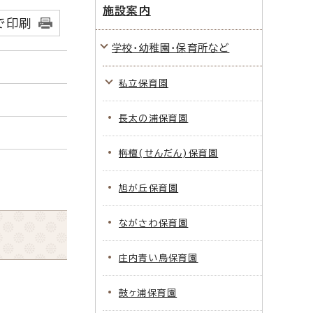
施設案内
で印刷
学校・幼稚園・保育所など
私立保育園
長太の浦保育園
栴檀(せんだん)保育園
旭が丘保育園
ながさわ保育園
庄内青い鳥保育園
鼓ヶ浦保育園