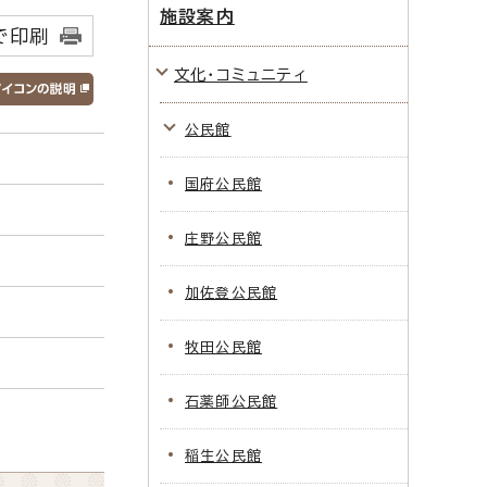
施設案内
で印刷
文化・コミュニティ
公民館
国府公民館
庄野公民館
加佐登公民館
牧田公民館
石薬師公民館
稲生公民館