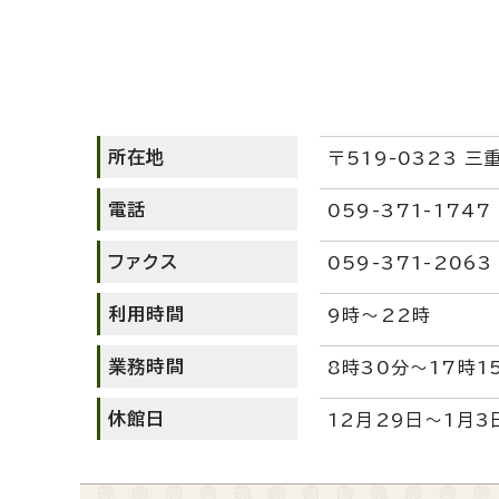
所在地
〒519-0323 三
電話
059-371-1747
ファクス
059-371-2063
利用時間
9時～22時
業務時間
8時30分～17時1
休館日
12月29日～1月3