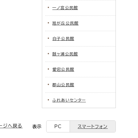
一ノ宮公民館
旭が丘公民館
白子公民館
鼓ヶ浦公民館
愛宕公民館
郡山公民館
ふれあいセンター
ージへ戻る
表示
PC
スマートフォン