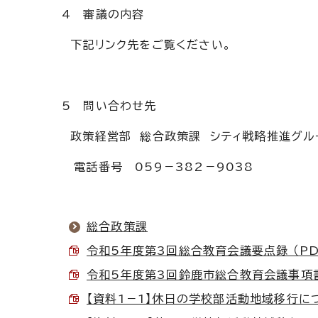
4 審議の内容
下記リンク先をご覧ください。
5 問い合わせ先
政策経営部 総合政策課 シティ戦略推進グル
電話番号 059－382－9038
総合政策課
令和5年度第3回総合教育会議要点録 （PDF
令和5年度第3回鈴鹿市総合教育会議事項書 （
【資料1－1】休日の学校部活動地域移行につい