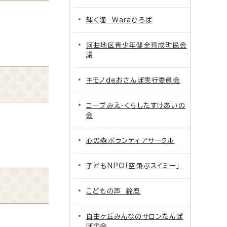
輝く瞳 Waraひろば
河曲地区青少年健全育成町民会
議
キモノdeおさんぽ実行委員会
コープみえ・くらしたすけあいの
会
心の森ボランティアサークル
子どもNPO「空飛ぶスイミー」
こどもの声 鈴鹿
自由ヶ丘みんなのサロンたんぽ
ぽの会