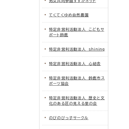
男女共同参画すずかネット
てくてくゆめ自然農園
特定非営利活動法人 こどもサ
ポート鈴鹿
特定非営利活動法人 shining
特定非営利活動法人 心結舎
特定非営利活動法人 鈴鹿市ス
ポーツ協会
特定非営利活動法人 歴史と文
化のある匠の見える里の会
のびのびっ子サークル