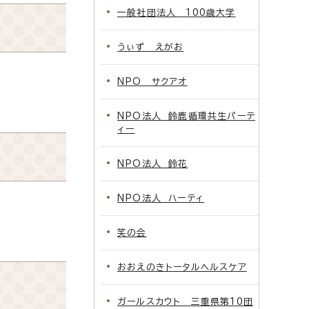
一般社団法人 100歳大学
うぃず えがお
NPO サクアオ
NPO法人 鈴鹿循環共生パーテ
ィー
NPO法人 鈴花
NPO法人 ハーティ
笑の会
おおえのきトータルヘルスケア
ガールスカウト 三重県第10団