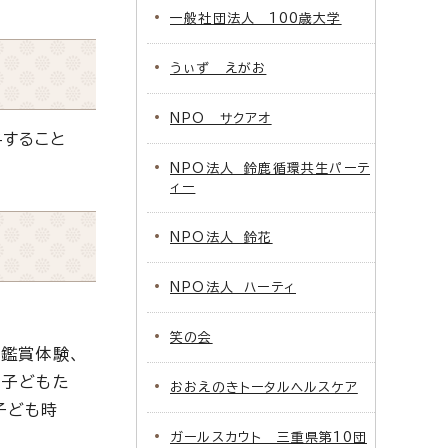
一般社団法人 100歳大学
うぃず えがお
NPO サクアオ
すること
NPO法人 鈴鹿循環共生パーテ
ィー
NPO法人 鈴花
NPO法人 ハーティ
笑の会
鑑賞体験、
う子どもた
おおえのきトータルヘルスケア
子ども時
ガールスカウト 三重県第10団