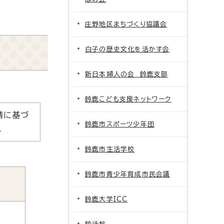
庄野地区まちづくり協議会
白子の歴史文化を活かす会
新日本婦人の会 鈴鹿支部
鈴鹿こども支援ネットワーク
請に基づ
鈴鹿市スポーツ少年団
。
鈴鹿市生活学校
鈴鹿市青少年育成市民会議
鈴鹿大学ICC