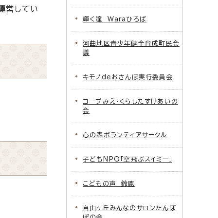
運営してい
輝く瞳 Waraひろば
河曲地区青少年健全育成町民会
議
キモノdeおさんぽ実行委員会
コープみえ・くらしたすけあいの
会
心の森ボランティアサークル
子どもNPO「空飛ぶスイミー」
こどもの声 鈴鹿
自由ヶ丘みんなのサロンたんぽ
ぽの会