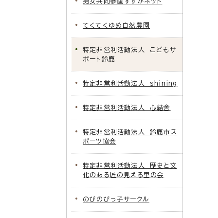
男女共同参画すずかネット
てくてくゆめ自然農園
特定非営利活動法人 こどもサ
ポート鈴鹿
特定非営利活動法人 shining
特定非営利活動法人 心結舎
特定非営利活動法人 鈴鹿市ス
ポーツ協会
特定非営利活動法人 歴史と文
化のある匠の見える里の会
のびのびっ子サークル