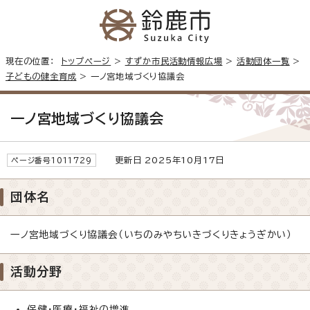
現在の位置：
トップページ
>
すずか市民活動情報広場
>
活動団体一覧
>
子どもの健全育成
> 一ノ宮地域づくり協議会
一ノ宮地域づくり協議会
更新日 2025年10月17日
ページ番号1011729
団体名
一ノ宮地域づくり協議会（いちのみやちいきづくりきょうぎかい）
活動分野
保健・医療・福祉の増進