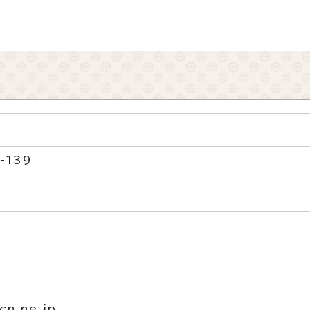
-139
cn.ne.jp