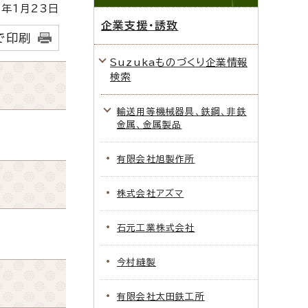
年1月23日
企業支援・誘致
で印刷
Suzukaものづくり企業情報
検索
輸送用等機械器具、鉄鋼、非鉄
金属、金属製品
有限会社旭製作所
株式会社アズマ
石元工業株式会社
今村縫製
有限会社太田鉄工所