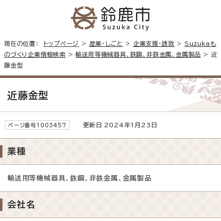
現在の位置：
トップページ
>
産業・しごと
>
企業支援・誘致
>
Suzukaも
のづくり企業情報検索
>
輸送用等機械器具、鉄鋼、非鉄金属、金属製品
> 近
藤金型
近藤金型
更新日 2024年1月23日
ページ番号1003457
業種
輸送用等機械器具、鉄鋼、非鉄金属、金属製品
会社名