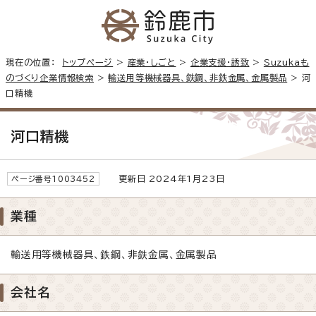
現在の位置：
トップページ
>
産業・しごと
>
企業支援・誘致
>
Suzukaも
のづくり企業情報検索
>
輸送用等機械器具、鉄鋼、非鉄金属、金属製品
> 河
口精機
河口精機
更新日 2024年1月23日
ページ番号1003452
業種
輸送用等機械器具、鉄鋼、非鉄金属、金属製品
会社名