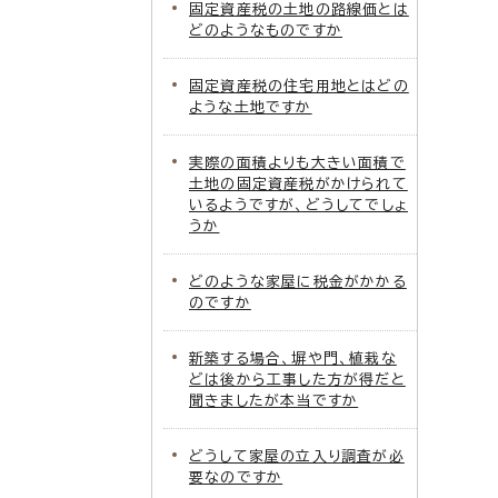
固定資産税の土地の路線価とは
どのようなものですか
固定資産税の住宅用地とはどの
ような土地ですか
実際の面積よりも大きい面積で
土地の固定資産税がかけられて
いるようですが、どうしてでしょ
うか
どのような家屋に税金がかかる
のですか
新築する場合、塀や門、植栽な
どは後から工事した方が得だと
聞きましたが本当ですか
どうして家屋の立入り調査が必
要なのですか