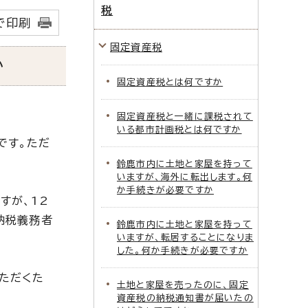
税
で印刷
固定資産税
か
固定資産税とは何ですか
固定資産税と一緒に課税されて
いる都市計画税とは何ですか
です。ただ
鈴鹿市内に土地と家屋を持って
いますが、海外に転出します。何
か手続きが必要ですか
すが、12
納税義務者
鈴鹿市内に土地と家屋を持って
いますが、転居することになりま
した。何か手続きが必要ですか
ただくた
土地と家屋を売ったのに、固定
資産税の納税通知書が届いたの