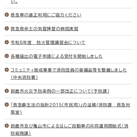
い。
救急車の適正利用にご協力ください
救急救命士の気管挿管の病院実習
令和8年度 防火管理講習会について
各種届出の電子申請による受付を開始しました
コミュニティ助成事業で消防団員の装備品等を整備しました
（中央消防署）
鈴鹿市火災予防条例の一部改正について（予防課）
「救急蘇生法の指針2015（市民用）」の追補(消防課 救急対
策室)
鈴鹿市及び亀山市によるはしご自動車の共同運用開始式（消
防総務課）