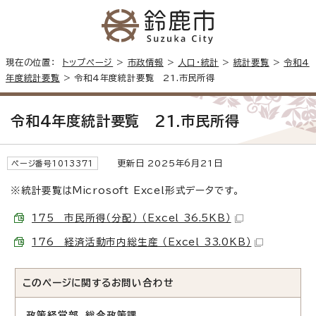
現在の位置：
トップページ
>
市政情報
>
人口・統計
>
統計要覧
>
令和4
年度統計要覧
> 令和4年度統計要覧 21.市民所得
令和4年度統計要覧 21.市民所得
更新日 2025年6月21日
ページ番号1013371
※統計要覧はMicrosoft Excel形式データです。
175 市民所得（分配） （Excel 36.5KB）
176 経済活動市内総生産 （Excel 33.0KB）
このページに関する
お問い合わせ
政策経営部 総合政策課