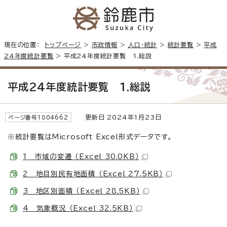
現在の位置：
トップページ
>
市政情報
>
人口・統計
>
統計要覧
>
平成
24年度統計要覧
> 平成24年度統計要覧 1.総説
平成24年度統計要覧 1.総説
更新日 2024年1月23日
ページ番号1004662
※統計要覧はMicrosoft Excel形式データです。
1 市域の変遷 （Excel 30.0KB）
2 地目別民有地面積 （Excel 27.5KB）
3 地区別面積 （Excel 28.5KB）
4 気象概況 （Excel 32.5KB）