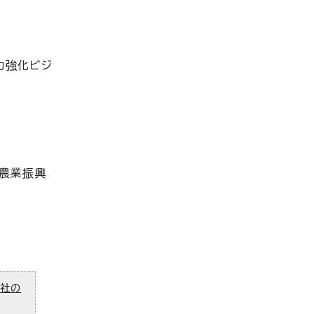
力強化ビジ
農業振興
ズ社の