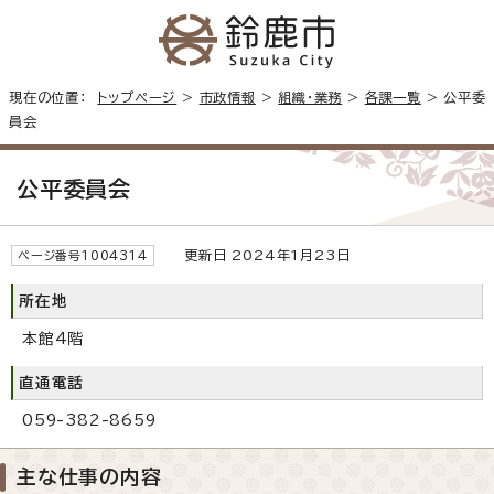
現在の位置：
トップページ
>
市政情報
>
組織・業務
>
各課一覧
> 公平委
員会
公平委員会
更新日 2024年1月23日
ページ番号1004314
所在地
本館4階
直通電話
059-382-8659
主な仕事の内容