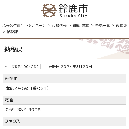
現在の位置：
トップページ
>
市政情報
>
組織・業務
>
各課一覧
>
総務部
> 納税課
納税課
更新日 2024年3月20日
ページ番号1004238
所在地
本館2階（窓口番号21）
電話
059-382-9008
ファクス