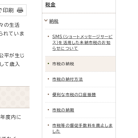
税金
で印刷
納税
々の生活
られていま
SMS（ショートメッセージサービ
ス）を活用した未納市税のお知
らせについて
公平が生じ
して歳入
市税の納税
市税の納付方法
便利な市税の口座振替
市税の納期
の年度内に
市税等の督促手数料を廃止しま
した