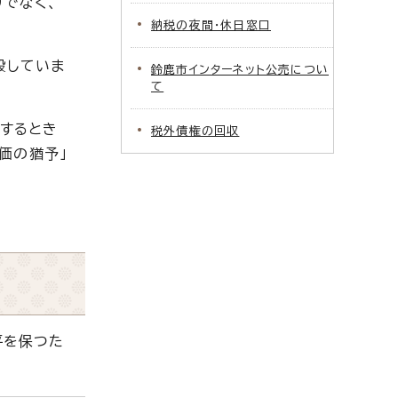
でなく、
納税の夜間・休日窓口
設していま
鈴鹿市インターネット公売につい
て
するとき
税外債権の回収
価の猶予」
平を保つた