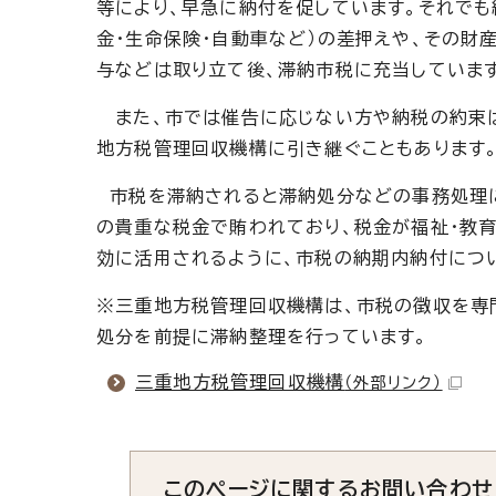
等により、早急に納付を促しています。それでも
金・生命保険・自動車など）の差押えや、その財
与などは取り立て後、滞納市税に充当していま
また、市では催告に応じない方や納税の約束は
地方税管理回収機構に引き継ぐこともあります
市税を滞納されると滞納処分などの事務処理に
の貴重な税金で賄われており、税金が福祉・教育
効に活用されるように、市税の納期内納付につ
※三重地方税管理回収機構は、市税の徴収を専
処分を前提に滞納整理を行っています。
三重地方税管理回収機構
（外部リンク）
このページに関する
お問い合わせ