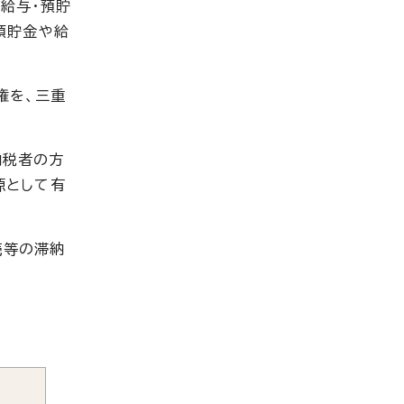
給与・預貯
預貯金や給
権を、三重
納税者の方
源として有
売等の滞納