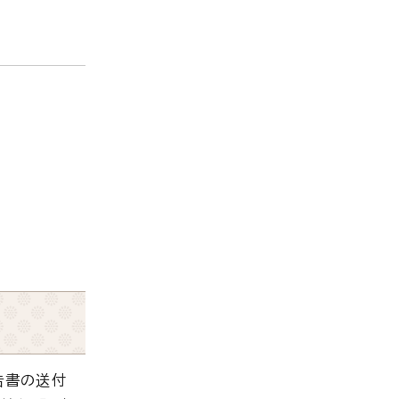
。
告書の送付