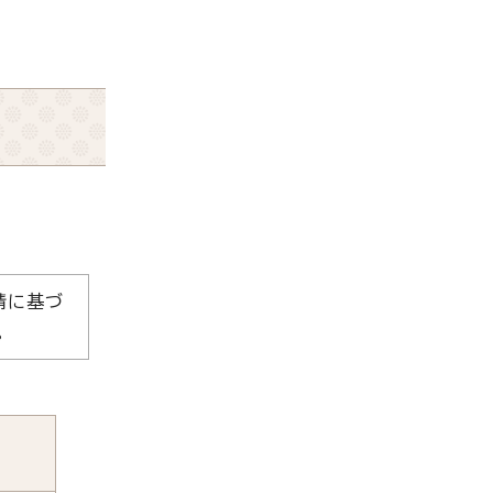
請に基づ
。