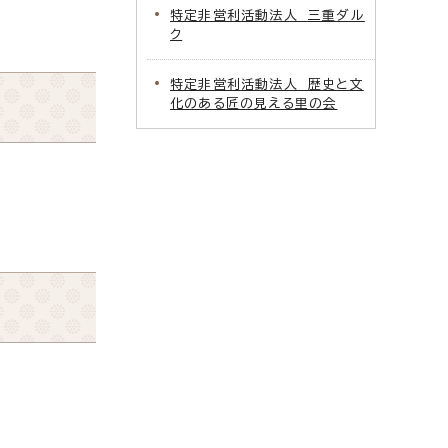
特定非営利活動法人 三重ダル
ク
特定非営利活動法人 歴史と文
化のある匠の見える里の会