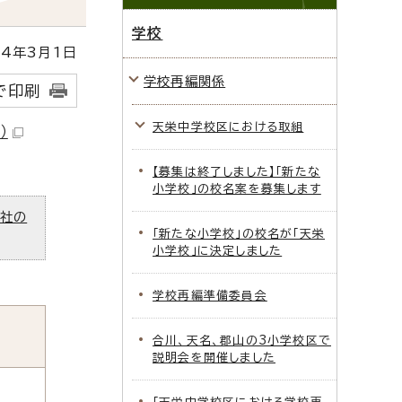
学校
4年3月1日
学校再編関係
で印刷
天栄中学校区における取組
）
【募集は終了しました】「新たな
小学校」の校名案を募集します
ズ社の
「新たな小学校」の校名が「天栄
小学校」に決定しました
学校再編準備委員会
合川、天名、郡山の3小学校区で
説明会を開催しました