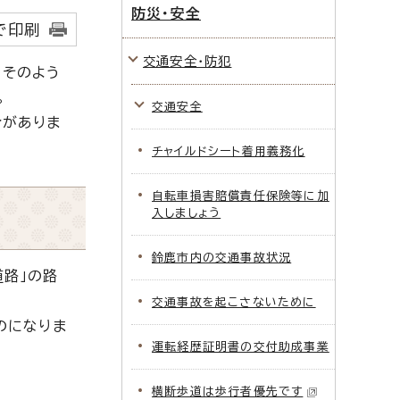
防災・安全
で印刷
交通安全・防犯
、そのよう
。
交通安全
合がありま
チャイルドシート着用義務化
自転車損害賠償責任保険等に加
入しましょう
鈴鹿市内の交通事故状況
路」の路
交通事故を起こさないために
のになりま
運転経歴証明書の交付助成事業
横断歩道は歩行者優先です