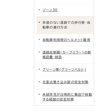
ゾーン30
歩道のない道路での歩行者・自
転車の通行方法
自転車利用時のヘルメット着用
道路反射鏡(カーブミラー)の新
規設置・移設
グリーン帯(グリーンベルト)
交差点巻き込み部の安全対策
未就学児が日常的に集団で移動
する経路の安全対策