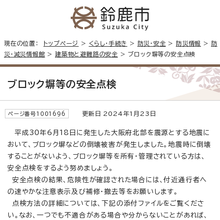
現在の位置：
トップページ
>
くらし・手続き
>
防災・安全
>
防災情報
>
防
災・減災情報館
>
建築物と避難路の安全
> ブロック塀等の安全点検
ブロック塀等の安全点検
更新日 2024年1月23日
ページ番号1001696
平成30年6月18日に発生した大阪府北部を震源とする地震に
おいて、ブロック塀などの倒壊被害が発生しました。地震時に倒壊
することがないよう、ブロック塀等を所有・管理されている方は、
安全点検をするよう努めましょう。
安全点検の結果、危険性が確認された場合には、付近通行者へ
の速やかな注意表示及び補修・撤去等をお願いします。
点検方法の詳細については、下記の添付ファイルをご覧くださ
い。なお、一つでも不適合がある場合や分からないことがあれば、