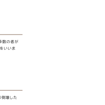
多数の者が
をいいま
り倒壊した