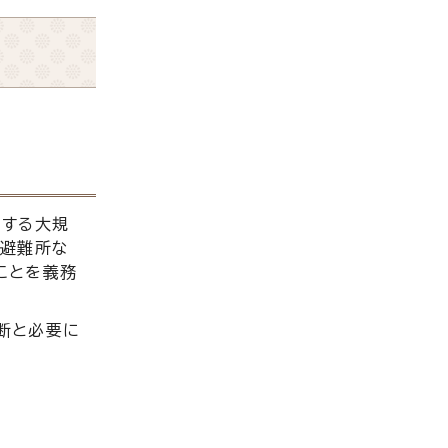
用する大規
、避難所な
ことを義務
断と必要に