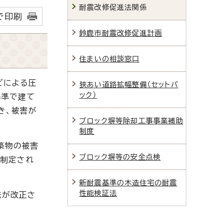
耐震改修促進法関係
で印刷
鈴鹿市耐震改修促進計画
住まいの相談窓口
どによる圧
狭あい道路拡幅整備（セットバ
ック）
基準で建て
き、被害が
ブロック塀等除却工事事業補助
制度
築物の被害
ブロック塀等の安全点検
が制定され
新耐震基準の木造住宅の耐震
性能検証法
法が改正さ