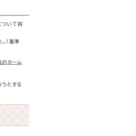
について容
。（基準
会のホーム
おうとする