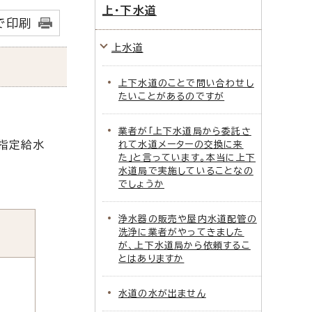
上・下水道
で印刷
上水道
上下水道のことで問い合わせし
たいことがあるのですが
業者が「上下水道局から委託さ
指定給水
れて水道メーターの交換に来
た」と言っています。本当に上下
水道局で実施していることなの
でしょうか
浄水器の販売や屋内水道配管の
洗浄に業者がやってきました
が、上下水道局から依頼するこ
とはありますか
水道の水が出ません