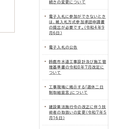
続きの変更について
電子入札に参加ができないとき
は、紙入札方式参加承認申請書
の提出が必要です。（令和4年9
月6日）
電子入札の公告
鈴鹿市水道工事設計及び施工管
理基準書の令和8年7月改定に
ついて
工事現場に掲示する「週休二日
制取組宣言」について
建設業法施行令の改正に伴う技
術者の取扱いの変更（令和7年5
月16日）