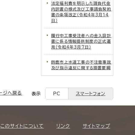
法定福利費を明示した請負代金
内訳書の様式及び工事請負契約
書の条項改正（令和4年3月14
日）
履行中工事受注者への金入設計
書に係る情報提供制度の正式運
用（令和4年3月7日）
鈴鹿市上水道工事の不注意事故
及び指示違反に関する措置要綱
ージへ戻る
表示
PC
スマートフォン
このサイトについて
リンク
サイトマップ