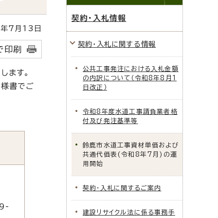
契約・入札情報
年7月13日
契約・入札に関する情報
で印刷
公共工事発注における入札金額
します。
の内訳について（令和8年8月1
仕様書でご
日改正）
令和8年度水道工事請負業者格
付及び発注基準等
鈴鹿市水道工事資材単価および
共通代価表(令和8年7月)の運
用開始
契約・入札に関するご案内
9-
建設リサイクル法に係る事務手